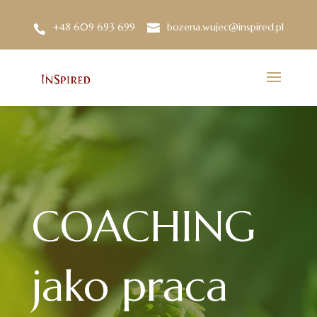
+48 609 693 699
bozena.wujec@inspired.pl
COACHING
jako praca