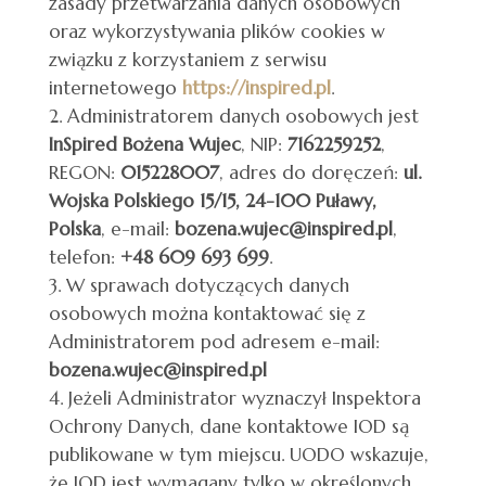
zasady przetwarzania danych osobowych
oraz wykorzystywania plików cookies w
związku z korzystaniem z serwisu
internetowego
https://inspired.pl
.
Administratorem danych osobowych jest
InSpired Bożena Wujec
, NIP:
7162259252
,
REGON:
015228007
, adres do doręczeń:
ul.
Wojska Polskiego 15/15, 24-100 Puławy,
Polska
, e-mail:
bozena.wujec@inspired.pl
,
telefon:
+48 609 693 699
.
W sprawach dotyczących danych
osobowych można kontaktować się z
Administratorem pod adresem e-mail:
bozena.wujec@inspired.pl
Jeżeli Administrator wyznaczył Inspektora
Ochrony Danych, dane kontaktowe IOD są
publikowane w tym miejscu. UODO wskazuje,
że IOD jest wymagany tylko w określonych