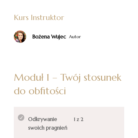
Kurs Instruktor
Bożena Wujec
Autor
Moduł 1 – Twój stosunek
do obfitości
Lesson
Musisz
Odkrywanie
1 z 2
1
wykupić
swoich pragnień
of
kurs