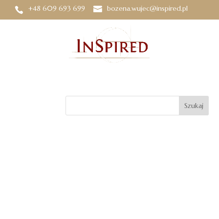
+48 609 693 699
bozena.wujec@inspired.pl