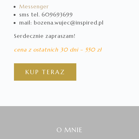
Messenger
sms tel. 609693699
mail: bozena.wujec@inspired.pl
Serdecznie zapraszam!
cena z ostatnich 30 dni – 550 zł
KUP TERAZ
O MNIE