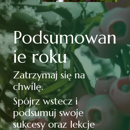
Podsumowan
ie roku
Zatrzymaj się na
chwilę.
Spójrz wstecz i
podsumuj swoje
sukcesy oraz lekcje