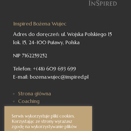
Inspired Bożena Wujec
Adres do doręczeń: ul. Wojska Polskiego 15
lok. 15, 24-100 Puławy, Polska
NIP 7162259252
Telefon: +(48) 609 693 699
E-mail: bozena.wujec@inspired.pl
Strona główna
Coaching
Kursy
Karty Coachingowe
Serwis wykorzystuje pliki cookies.
Korzystając ze strony wyrażasz
Blog
zgodę na wykorzystywanie plików