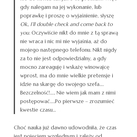
gdy nalegam na jej wykonanie, lub
poprawkę i proszę o wyjaśnienie, słyszę
Ok., I’ll double check and come back to
you.
Oczywiście nikt do mnie z tą sprawą
nie wraca i nic mi nie wyjaśnia, aż do
mojego następnego telefonu. Nikt nigdy
za to nie jest odpowiedzialny, a gdy
mocno zareaguję i wskażę winowajcę
wprost, ma do mnie wielkie pretensje i
idzie na skargę do swojego szefa….
Bezczelność!….. Nie wiem jak mam z nimi
postępować…..Po pierwsze – zrozumieć
kwestie czasu…
Choć nauka już dawno udowodniła, że czas
jest pojęciem względnym i zależy od