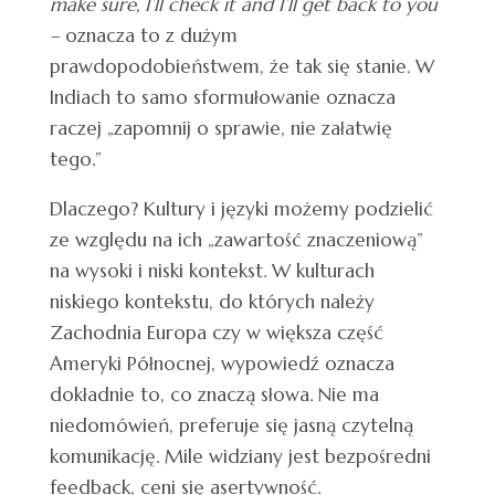
make sure, I’ll check it and I’ll get back to you
–
oznacza to z dużym
prawdopodobieństwem, że tak się stanie
.
W
Indiach to samo sformułowanie oznacza
raczej „zapomnij o sprawie, nie załatwię
tego.”
Dlaczego? Kultury i języki możemy podzielić
ze względu na ich „zawartość znaczeniową”
na wysoki i niski kontekst. W kulturach
niskiego kontekstu, do których należy
Zachodnia Europa czy w większa część
Ameryki Północnej, wypowiedź oznacza
dokładnie to, co znaczą słowa. Nie ma
niedomówień, preferuje się jasną czytelną
komunikację. Mile widziany jest bezpośredni
feedback, ceni się asertywność.