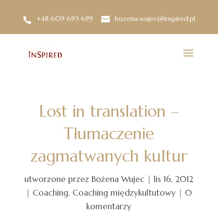
+48 609 693 699
bozena.wujec@inspired.pl
Lost in translation –
Tłumaczenie
zagmatwanych kultur
utworzone przez
Bożena Wujec
|
lis 16, 2012
|
Coaching
,
Coaching międzykultutowy
|
0
komentarzy